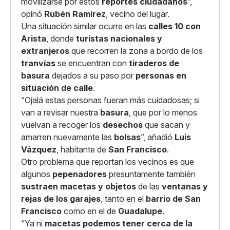
movilizarse por estos
reportes ciudadanos
”,
opinó
Rubén Ramírez
, vecino del lugar.
Una situación similar ocurre en las
calles 10 con
Arista
, donde
turistas nacionales y
extranjeros
que recorren la zona a bordo de los
tranvías
se encuentran con
tiraderos de
basura
dejados a su paso por
personas en
situación de calle
.
“Ojalá estas personas fueran más cuidadosas; si
van a revisar nuestra
basura
, que por lo menos
vuelvan a recoger los
desechos
que sacan y
amarren nuevamente las
bolsas
”, añadió
Luis
Vázquez
, habitante de
San Francisco
.
Otro problema que reportan los vecinos es que
algunos
pepenadores
presuntamente también
sustraen macetas y objetos
de las
ventanas y
rejas de los garajes
, tanto en el
barrio de San
Francisco
como en el de
Guadalupe
.
“Ya ni
macetas podemos tener cerca de la