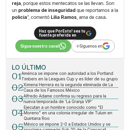
reja
, porque estos mentecatos se las llevan. Son
un
problema de inseguridad
que reportamos a la
policía
”, comentó
Lilia Ramos
, ama de casa.
Haz que PorEsto! sea tu
fuente preferida en
Sigue nuestro canal
Síguenos en
LO ÚLTIMO
01
América se impone con autoridad a los Portland
Timbers en la Leagues Cup y es líder de su grupo
02
Ximena Herrera es la segunda eliminada de La
Casa de los Famosos México
03
Alfredo Adame confirma su regreso para la
nueva temporada de ‘La Granja VIP’
Ejecutan a un hombre conocido como "El
04
Moreno" en una colonia irregular de Tulum en
Quintana Roo
05
México se impone 2-0 a Estados Unidos y se
proclama campeón Sub 20 de la Concacaf