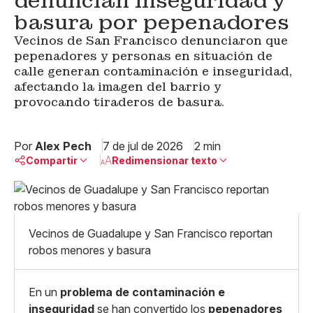
denuncian inseguridad y
basura por pepenadores
Vecinos de San Francisco denunciaron que
pepenadores y personas en situación de
calle generan contaminación e inseguridad,
afectando la imagen del barrio y
provocando tiraderos de basura.
Por
Alex Pech
7 de jul de 2026
2 min
Compartir
Redimensionar texto
Pequeño
Linkedin
Mediano
Facebook
X
Grande
Vecinos de Guadalupe y San Francisco reportan
Whatsapp
robos menores y basura
Copiar enlace
En un
problema de contaminación e
inseguridad
se han convertido los
pepenadores