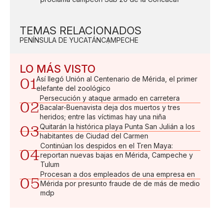
TEMAS RELACIONADOS
PENÍNSULA DE YUCATÁN
CAMPECHE
LO MÁS VISTO
01
Así llegó Unión al Centenario de Mérida, el primer
elefante del zoológico
Persecución y ataque armado en carretera
02
Bacalar-Buenavista deja dos muertos y tres
heridos; entre las víctimas hay una niña
03
Quitarán la histórica playa Punta San Julián a los
habitantes de Ciudad del Carmen
Continúan los despidos en el Tren Maya:
04
reportan nuevas bajas en Mérida, Campeche y
Tulum
Procesan a dos empleados de una empresa en
05
Mérida por presunto fraude de de más de medio
mdp