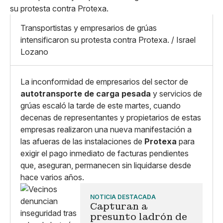
Pequeño
Linkedin
Mediano
Facebook
X
Grande
Transportistas y empresarios de grúas
Whatsapp
intensificaron su protesta contra Protexa. / Israel
Copiar enlace
Lozano
La inconformidad de empresarios del sector de
autotransporte de carga pesada
y servicios de
grúas escaló la tarde de este martes, cuando
decenas de representantes y propietarios de estas
empresas realizaron una nueva manifestación a
las afueras de las instalaciones de
Protexa
para
exigir el pago inmediato de facturas pendientes
que, aseguran, permanecen sin liquidarse desde
hace varios años.
NOTICIA DESTACADA
Capturan a
presunto ladrón de