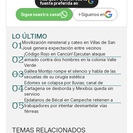
fuente preferida en
Sigue nuestro canal
Síguenos en
LO ÚLTIMO
01
Movilización ministerial y cateo en Villas de San
José genera expectación entre vecinos
¡Código Rojo en Cancún! Ejecutan ataque
02
armado contra dos hombres en la colonia Valle
Verde
03
Galilea Montijo rompe el silencio y habla de las
secuelas de su cirugía estética
Edomex se colapsa por lluvias; canal de
04
Cartagena se desborda y Mexibús queda sin
servicio
Ejidatarios de Bécal en Campeche retienen a
05
trabajadores por intentar desmantelar vías
férreas
TEMAS RELACIONADOS