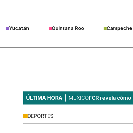
Yucatán
Quintana Roo
Campeche
ÚLTIMA HORA
MÉXICO
FGR revela cómo 
DEPORTES