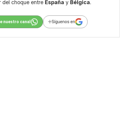
r del choque entre
España
y
Bélgica
.
e nuestro canal
Síguenos en