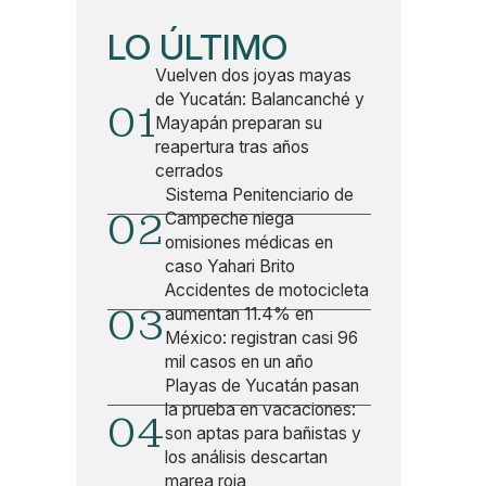
LO ÚLTIMO
Vuelven dos joyas mayas
de Yucatán: Balancanché y
01
Mayapán preparan su
reapertura tras años
cerrados
Sistema Penitenciario de
02
Campeche niega
omisiones médicas en
caso Yahari Brito
Accidentes de motocicleta
03
aumentan 11.4% en
México: registran casi 96
mil casos en un año
Playas de Yucatán pasan
la prueba en vacaciones:
04
son aptas para bañistas y
los análisis descartan
marea roja