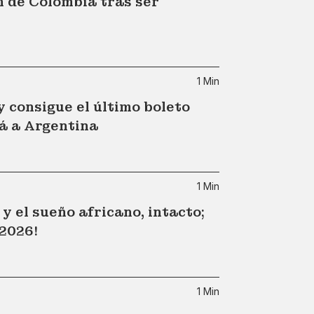
n de Colombia tras ser
1 Min
 consigue el último boleto
á a Argentina
1 Min
 el sueño africano, intacto;
 2026!
1 Min