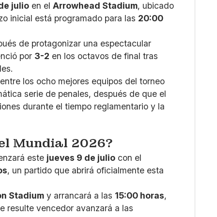
de julio
en el
Arrowhead Stadium
, ubicado
azo inicial está programado para las
20:00
spués de protagonizar una espectacular
venció por
3-2
en los octavos de final tras
les.
entre los ocho mejores equipos del torneo
ática serie de penales, después de que el
ones durante el tiempo reglamentario y la
el Mundial 2026?
nzará este
jueves 9 de julio
con el
os
, un partido que abrirá oficialmente esta
on Stadium
y arrancará a las
15:00 horas
,
ue resulte vencedor avanzará a las