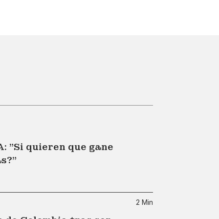
A: "Si quieren que gane
ás?"
2 Min