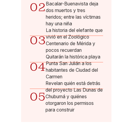
02
Bacalar-Buenavista deja
dos muertos y tres
heridos; entre las víctimas
hay una niña
La historia del elefante que
03
vivió en el Zoológico
Centenario de Mérida y
pocos recuerdan
Quitarán la histórica playa
04
Punta San Julián a los
habitantes de Ciudad del
Carmen
Revelan quién está detrás
del proyecto Las Dunas de
05
Chuburná y quiénes
otorgaron los permisos
para construir