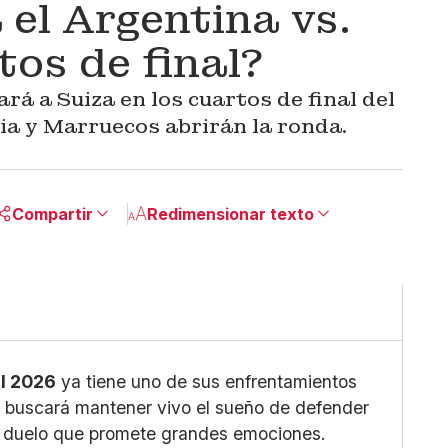
 el Argentina vs.
tos de final?
rá a Suiza en los cuartos de final del
a y Marruecos abrirán la ronda.
Compartir
Redimensionar texto
Pequeño
Linkedin
Mediano
Facebook
Grande
X
Whatsapp
Copiar enlace
al 2026
ya tiene uno de sus enfrentamientos
a
buscará mantener vivo el sueño de defender
 duelo que promete grandes emociones.