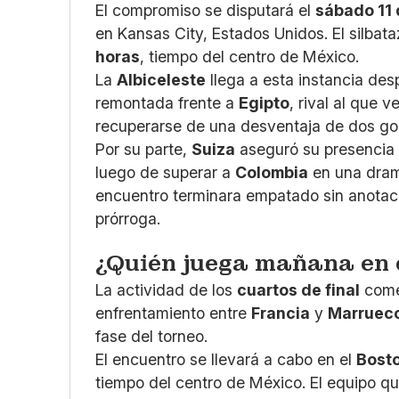
El compromiso se disputará el
sábado 11 
en Kansas City, Estados Unidos. El silbat
horas
, tiempo del centro de México.
La
Albiceleste
llega a esta instancia de
remontada frente a
Egipto
, rival al que 
recuperarse de una desventaja de dos go
Por su parte,
Suiza
aseguró su presencia 
luego de superar a
Colombia
en una dram
encuentro terminara empatado sin anotaci
prórroga.
¿Quién juega mañana en 
La actividad de los
cuartos de final
come
enfrentamiento entre
Francia
y
Marruec
fase del torneo.
El encuentro se llevará a cabo en el
Bost
tiempo del centro de México. El equipo q