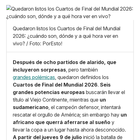
Pequeño
Linkedin
Mediano
Facebook
X
Grande
Quedaron listos los Cuartos de Final del Mundial
Whatsapp
2026: ¿cuándo son, dónde y a qué hora ver en
Copiar enlace
vivo? / Foto: PorEsto!
Después de ocho partidos de alarido, que
incluyeron sorpresas
, pero también
grandes polémicas
, quedaron definidos los
Cuartos de Final del Mundial 2026
.
Seis
grandes potencias europeas
buscarán llevar el
título al Viejo Continente, mientras que
un
sudamericano
, el campeón defensor, intentará
rescatar el orgullo de América; sin embargo hay
un
africano que querrá aferrarse al sueño
y
llevar la copa a un lugar hasta ahora desconocido.
A partir del jueves 9 de julio
inició la batalla de