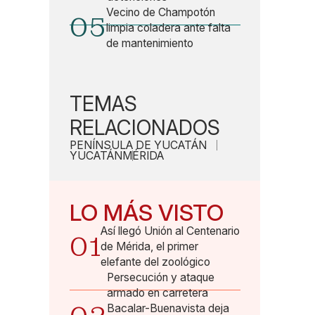
Vecino de Champotón
05
limpia coladera ante falta
de mantenimiento
TEMAS
RELACIONADOS
PENÍNSULA DE YUCATÁN
YUCATÁN
MÉRIDA
LO MÁS VISTO
Así llegó Unión al Centenario
01
de Mérida, el primer
elefante del zoológico
Persecución y ataque
armado en carretera
Bacalar-Buenavista deja