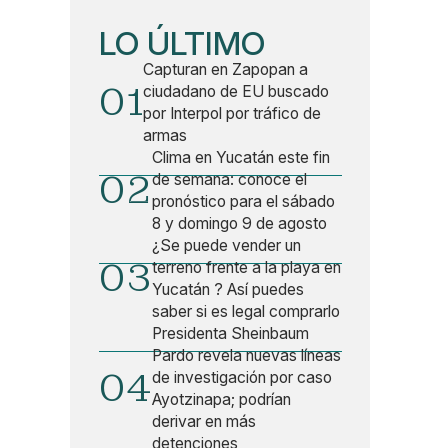
LO ÚLTIMO
Capturan en Zapopan a
01
ciudadano de EU buscado
por Interpol por tráfico de
armas
Clima en Yucatán este fin
02
de semana: conoce el
pronóstico para el sábado
8 y domingo 9 de agosto
¿Se puede vender un
03
terreno frente a la playa en
Yucatán ? Así puedes
saber si es legal comprarlo
Presidenta Sheinbaum
Pardo revela nuevas líneas
04
de investigación por caso
Ayotzinapa; podrían
derivar en más
detenciones