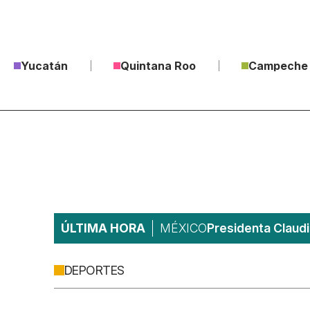
Yucatán
Quintana Roo
Campeche
ÚLTIMA HORA
MÉXICO
Presidenta Claudi
DEPORTES