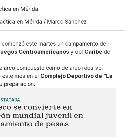
Linkedin
Pequeño
Facebook
Mediano
ractica en Mérida / Marco Sánchez
X
Grande
Whatsapp
Copiar enlace
o
comenzó este martes un campamento de
Juegos Centroamericanos
y del
Caribe
de
.
 de arco compuesto como de arco recurvo,
de este mes en el
Complejo Deportivo de “La
su preparación.
ESTACADA
co se convierte en
ón mundial juvenil en
tamiento de pesas