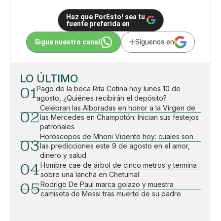
Haz que PorEsto! sea tu
fuente preferida en
Sigue nuestro canal
Síguenos en
LO ÚLTIMO
01
Pago de la beca Rita Cetina hoy lunes 10 de
agosto, ¿Quiénes recibirán el depósito?
Celebran las Alboradas en honor a la Virgen de
02
las Mercedes en Champotón: Inician sus festejos
patronales
Horóscopos de Mhoni Vidente hoy: cuales son
03
las predicciones este 9 de agosto en el amor,
dinero y salud
04
Hombre cae de árbol de cinco metros y termina
sobre una lancha en Chetumal
05
Rodrigo De Paul marca golazo y muestra
camiseta de Messi tras muerte de su padre