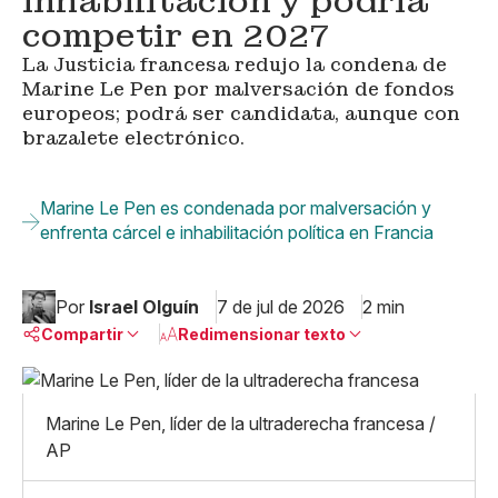
inhabilitación y podría
competir en 2027
La Justicia francesa redujo la condena de
Marine Le Pen por malversación de fondos
europeos; podrá ser candidata, aunque con
brazalete electrónico.
Marine Le Pen es condenada por malversación y
enfrenta cárcel e inhabilitación política en Francia
Por
Israel Olguín
7 de jul de 2026
2 min
Compartir
Redimensionar texto
Pequeño
Linkedin
Mediano
Marine Le Pen, líder de la ultraderecha francesa /
Facebook
X
Grande
AP
Whatsapp
Copiar enlace