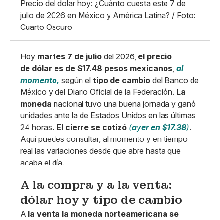
X
Grande
Precio del dolar hoy: ¿Cuánto cuesta este 7 de
Whatsapp
julio de 2026 en México y América Latina? / Foto:
Copiar enlace
Cuarto Oscuro
Hoy
martes 7 de julio
del 2026,
el precio
de dólar es de $17.48 pesos mexicanos
,
al
momento,
según el
tipo de cambio
del Banco de
México y del Diario Oficial de la Federación.
La
moneda
nacional tuvo una buena jornada y ganó
unidades ante la de Estados Unidos en las últimas
24 horas
.
El cierre se cotizó
(
ayer en $17.38
)
.
Aquí puedes consultar, al momento y en tiempo
real las variaciones desde que abre hasta que
acaba el día.
A la compra y a la venta:
dólar hoy y tipo de cambio
A
la venta la moneda norteamericana se