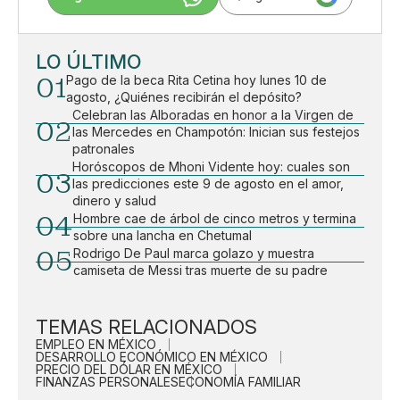
LO ÚLTIMO
01
Pago de la beca Rita Cetina hoy lunes 10 de
agosto, ¿Quiénes recibirán el depósito?
Celebran las Alboradas en honor a la Virgen de
02
las Mercedes en Champotón: Inician sus festejos
patronales
Horóscopos de Mhoni Vidente hoy: cuales son
03
las predicciones este 9 de agosto en el amor,
dinero y salud
04
Hombre cae de árbol de cinco metros y termina
sobre una lancha en Chetumal
05
Rodrigo De Paul marca golazo y muestra
camiseta de Messi tras muerte de su padre
TEMAS RELACIONADOS
EMPLEO EN MÉXICO
DESARROLLO ECONÓMICO EN MÉXICO
PRECIO DEL DÓLAR EN MÉXICO
FINANZAS PERSONALES
ECONOMÍA FAMILIAR