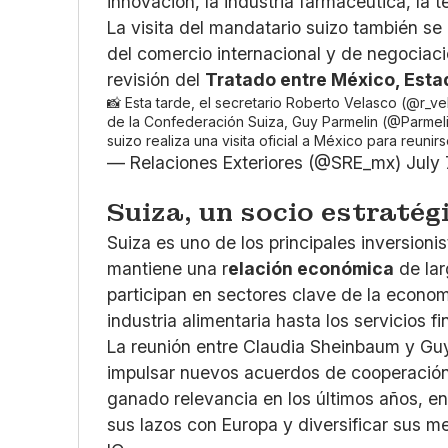
innovación, la industria farmacéutica, la t
La visita del mandatario suizo también s
del comercio internacional y de negociac
revisión del
Tratado entre México, Est
📸 Esta tarde, el secretario Roberto Velasco (
@r_ve
de la Confederación Suiza, Guy Parmelin (
@Parmel
suizo realiza una visita oficial a México para reuni
— Relaciones Exteriores (@SRE_mx)
July 
Suiza, un socio estraté
Suiza es uno de los principales inversioni
mantiene una r
elación económica
de lar
participan en sectores clave de la econom
industria alimentaria hasta los servicios fi
La reunión entre Claudia Sheinbaum y Gu
impulsar nuevos acuerdos de cooperación 
ganado relevancia en los últimos años, en
sus lazos con Europa y diversificar sus m