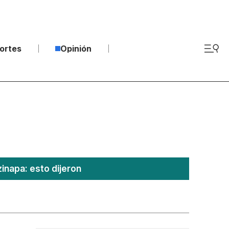
ortes
Opinión
inapa: esto dijeron