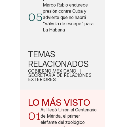
Marco Rubio endurece
presión contra Cuba y
05
advierte que no habrá
“válvula de escape” para
La Habana
TEMAS
RELACIONADOS
GOBIERNO MEXICANO
SECRETARÍA DE RELACIONES
EXTERIORES
LO MÁS VISTO
Así llegó Unión al Centenario
01
de Mérida, el primer
elefante del zoológico