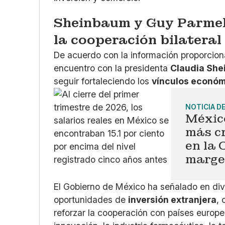
Sheinbaum y Guy Parmel
la cooperación bilateral
De acuerdo con la información proporcion
encuentro con la presidenta
Claudia Sh
seguir fortaleciendo los
vínculos económ
NOTICIA D
México
más cr
en la
marge
El Gobierno de México ha señalado en dive
oportunidades de
inversión extranjera
,
reforzar la cooperación con países europ