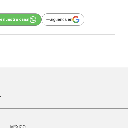
e nuestro canal
Síguenos en
r
MÉXICO