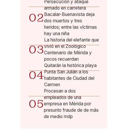
Persecución y ataque
armado en carretera
02
Bacalar-Buenavista deja
dos muertos y tres
heridos; entre las víctimas
hay una niña
La historia del elefante que
03
vivió en el Zoológico
Centenario de Mérida y
pocos recuerdan
Quitarán la histórica playa
04
Punta San Julián a los
habitantes de Ciudad del
Carmen
Procesan a dos
empleados de una
05
empresa en Mérida por
presunto fraude de de más
de medio mdp