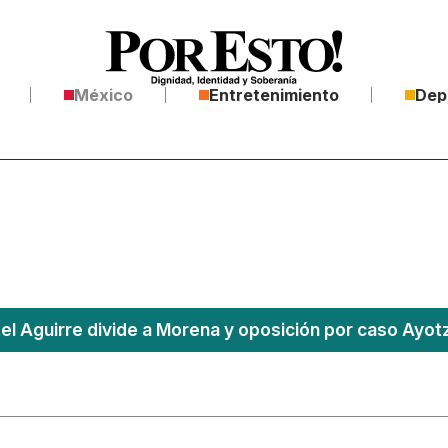
México
Entretenimiento
Dep
l Aguirre divide a Morena y oposición por caso Ayotz