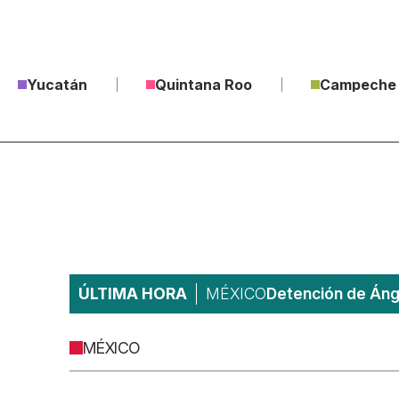
Yucatán
Quintana Roo
Campeche
ÚLTIMA HORA
MÉXICO
Detención de Ánge
MÉXICO