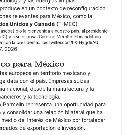
ecnología y las energías limpias.
e produce en un contexto de reconfiguración
iones relevantes para México, como la
ados Unidos y Canadá
(T-MEC).
lascoa
) dio la bienvenida a nuestro país, al presidente
inG
) y a su esposa, Caroline Merotto. El mandatario
rse con la presidenta…
pic.twitter.com/hXrHygd9AG
7, 2026
gico para México
stas europeos en territorio mexicano y
ga data con el país. Empresas suizas
ía nacional, desde la manufactura y la
nancieros y la tecnología.
y Parmelin representa una oportunidad para
y consolidar una relación bilateral que ha
 medio del interés de México por fortalecer
ercados de exportación e inversión.