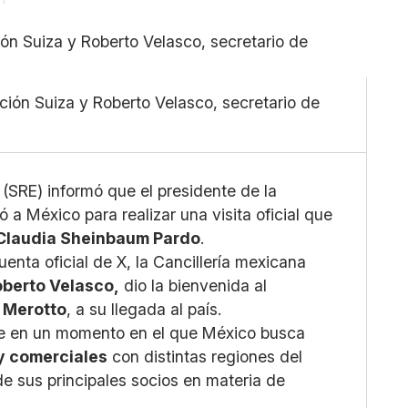
Pequeño
Linkedin
Mediano
Facebook
Grande
X
ción Suiza y Roberto Velasco, secretario de
Whatsapp
Copiar enlace
(SRE) informó que el presidente de la
bó a México para realizar una visita oficial que
Claudia Sheinbaum Pardo
.
enta oficial de X, la Cancillería mexicana
oberto Velasco,
dio la bienvenida al
 Merotto
, a su llegada al país.
rre en un momento en el que México busca
y comerciales
con distintas regiones del
e sus principales socios en materia de