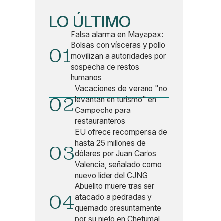
LO ÚLTIMO
Falsa alarma en Mayapax:
Bolsas con vísceras y pollo
01
movilizan a autoridades por
sospecha de restos
humanos
Vacaciones de verano "no
02
levantan en turismo" en
Campeche para
restauranteros
EU ofrece recompensa de
hasta 25 millones de
03
dólares por Juan Carlos
Valencia, señalado como
nuevo líder del CJNG
Abuelito muere tras ser
04
atacado a pedradas y
quemado presuntamente
por su nieto en Chetumal