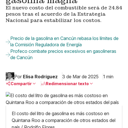
gasolina magna
El nuevo costo del combustible será de 24.84
pesos tras el acuerdo de la Estrategia
Nacional para estabilizar los costos.
Precio de la gasolina en Cancún rebasa los límites de
la Comisión Reguladora de Energía
Profeco combate precios excesivos en gasolineras
de Cancún
Por
Elisa Rodríguez
3 de Mar de 2025
1 min
Compartir
Redimensionar texto
Pequeño
Linkedin
Mediano
Facebook
X
Grande
El costo del litro de gasolina es más costoso en
Whatsapp
Quintana Roo a comparación de otros estados del
Copiar enlace
país / Rodolfo Flores