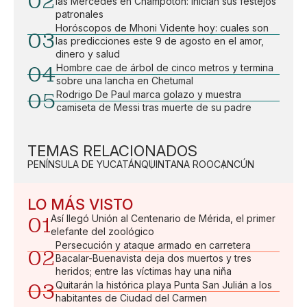
02
las Mercedes en Champotón: Inician sus festejos
patronales
Horóscopos de Mhoni Vidente hoy: cuales son
03
las predicciones este 9 de agosto en el amor,
dinero y salud
04
Hombre cae de árbol de cinco metros y termina
sobre una lancha en Chetumal
05
Rodrigo De Paul marca golazo y muestra
camiseta de Messi tras muerte de su padre
TEMAS RELACIONADOS
PENÍNSULA DE YUCATÁN
QUINTANA ROO
CANCÚN
LO MÁS VISTO
01
Así llegó Unión al Centenario de Mérida, el primer
elefante del zoológico
Persecución y ataque armado en carretera
02
Bacalar-Buenavista deja dos muertos y tres
heridos; entre las víctimas hay una niña
03
Quitarán la histórica playa Punta San Julián a los
habitantes de Ciudad del Carmen