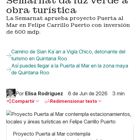
Semarnat da luz verde a
obra turística
La Semarnat aprueba proyecto Puerta al
Mar en Felipe Carrillo Puerto con inversión
de 600 mdp.
Camino de Sian Ka´an a Vigía Chico, detonante del
turismo en Quintana Roo
Así puedes llegar a la Puerta al Mar en la zona maya
de Quintana Roo
Por
Elisa Rodríguez
6 de Jun de 2026
3 min
Compartir
Redimensionar texto
Pequeño
Linkedin
Mediano
Facebook
X
Grande
Proyecto Puerta al Mar contempla
Whatsapp