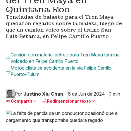
del Tren Maya en
Quintana Roo
Toneladas de balasto para el Tren Maya
quedaron regados sobre la maleza, luego de
que un camión volcó sobre el tramo San
Luis-Betania, en Felipe Carrillo Puerto
Camión con material pétreo para Tren Maya termina
volcado en Felipe Carrillo Puerto
Motociclista se accidente en la vía Felipe Carrillo
Puerto-Tulum
Por
Justino Xiu Chan
6 de Jun de 2024
1 min
Compartir
Redimensionar texto
Pequeño
Linkedin
Mediano
Facebook
X