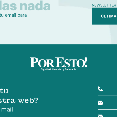
das nada
NEWSLETTER 
tu email para
ÚLTIMA
tu
stra web?
 mail