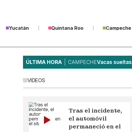
Yucatán
Quintana Roo
Campeche
ÚLTIMA HORA
CAMPECHE
Vacas sueltas 
VIDEOS
Tras el incidente,
el automóvil
permaneció en el