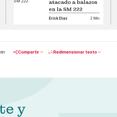
atacado a balazos
en la SM 222
Erick Díaz
2 Min
min
Compartir
Redimensionar texto
Pequeño
Linkedin
Mediano
Facebook
Grande
X
Whatsapp
Copiar enlace
te y