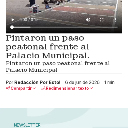
Pintaron un paso
peatonal frente al
Palacio Municipal.
Pintaron un paso peatonal frente al
Palacio Municipal.
Por
Redacción Por Esto!
6 de jun de 2026
1 min
Compartir
Redimensionar texto
Pequeño
Linkedin
Mediano
Facebook
X
Grande
Whatsapp
NEWSLETTER
Copiar enlace