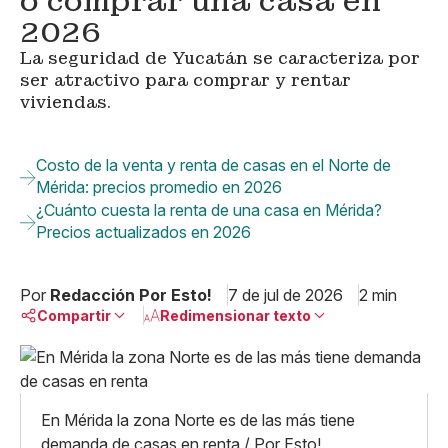
o comprar una casa en
2026
La seguridad de Yucatán se caracteriza por
ser atractivo para comprar y rentar
viviendas.
Costo de la venta y renta de casas en el Norte de
Mérida: precios promedio en 2026
¿Cuánto cuesta la renta de una casa en Mérida?
Precios actualizados en 2026
Por
Redacción Por Esto!
7 de jul de 2026
2 min
Compartir
Redimensionar texto
Pequeño
Linkedin
Mediano
Facebook
X
Grande
En Mérida la zona Norte es de las más tiene
Whatsapp
demanda de casas en renta / Por Esto!