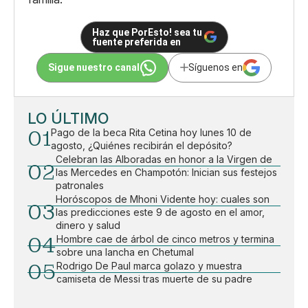
Haz que PorEsto! sea tu
fuente preferida en
Sigue nuestro canal
Síguenos en
LO ÚLTIMO
01
Pago de la beca Rita Cetina hoy lunes 10 de
agosto, ¿Quiénes recibirán el depósito?
Celebran las Alboradas en honor a la Virgen de
02
las Mercedes en Champotón: Inician sus festejos
patronales
Horóscopos de Mhoni Vidente hoy: cuales son
03
las predicciones este 9 de agosto en el amor,
dinero y salud
04
Hombre cae de árbol de cinco metros y termina
sobre una lancha en Chetumal
05
Rodrigo De Paul marca golazo y muestra
camiseta de Messi tras muerte de su padre