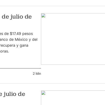
 de julio de
 es de $17.49 pesos
anco de México y del
 recupera y gana
oras.
2 Min
 julio de