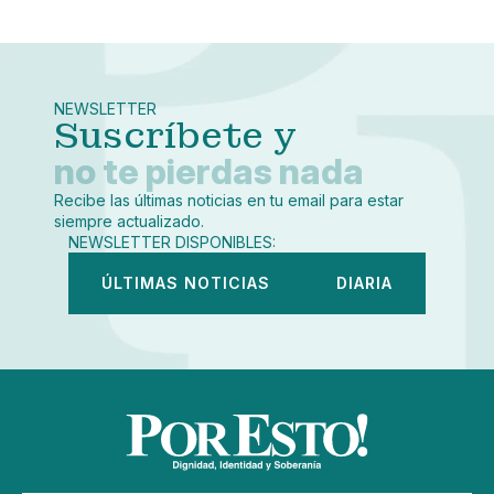
Pequeño
Linkedin
Mediano
Facebook
X
Grande
Whatsapp
NEWSLETTER
Copiar enlace
Suscríbete y
no te pierdas nada
Recibe las últimas noticias en tu email para estar
siempre actualizado.
NEWSLETTER DISPONIBLES:
ÚLTIMAS NOTICIAS
DIARIA