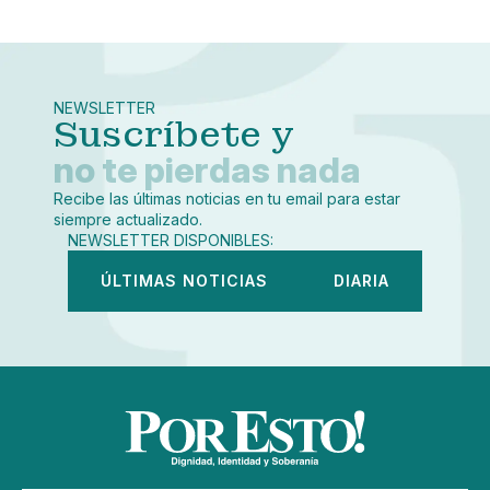
Pequeño
Linkedin
Mediano
Facebook
X
Grande
Whatsapp
NEWSLETTER
Copiar enlace
Suscríbete y
no te pierdas nada
Recibe las últimas noticias en tu email para estar
siempre actualizado.
NEWSLETTER DISPONIBLES:
ÚLTIMAS NOTICIAS
DIARIA