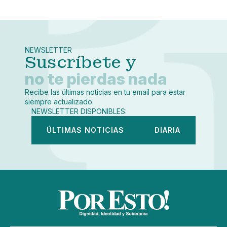
Pequeño
Linkedin
Mediano
Facebook
X
Grande
Whatsapp
NEWSLETTER
Copiar enlace
Suscríbete y
no te pierdas nada
Recibe las últimas noticias en tu email para estar
siempre actualizado.
NEWSLETTER DISPONIBLES:
ÚLTIMAS NOTICIAS
DIARIA