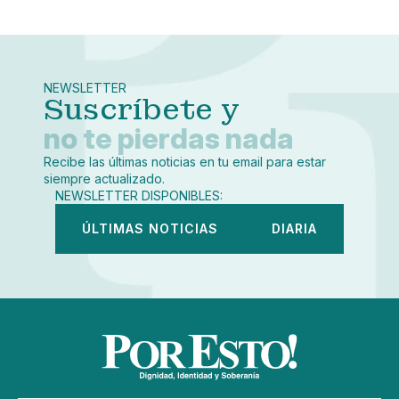
Pequeño
Linkedin
Mediano
Facebook
X
Grande
Whatsapp
NEWSLETTER
Copiar enlace
Suscríbete y
no te pierdas nada
Recibe las últimas noticias en tu email para estar
siempre actualizado.
NEWSLETTER DISPONIBLES:
ÚLTIMAS NOTICIAS
DIARIA