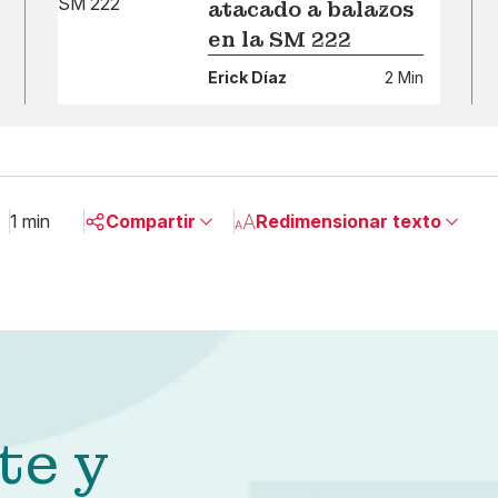
atacado a balazos
en la SM 222
Erick Díaz
2 Min
1 min
Compartir
Redimensionar texto
Pequeño
Linkedin
Mediano
Facebook
Grande
X
Whatsapp
Copiar enlace
te y