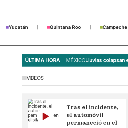
Yucatán
Quintana Roo
Campeche
ÚLTIMA HORA
MÉXICO
Lluvias colapsan 
VIDEOS
Tras el incidente,
el automóvil
permaneció en el