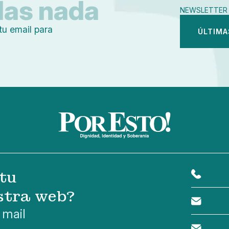
das nada
NEWSLETTER 
tu email para
ÚLTIMA
tu
stra web?
 mail