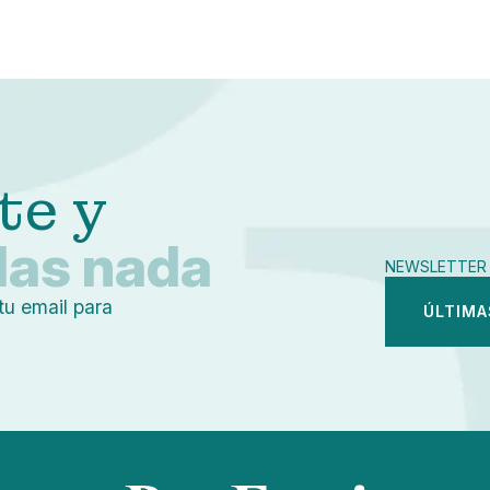
Pequeño
Linkedin
Mediano
Facebook
Grande
X
Whatsapp
Copiar enlace
te y
das nada
NEWSLETTER 
tu email para
ÚLTIMA