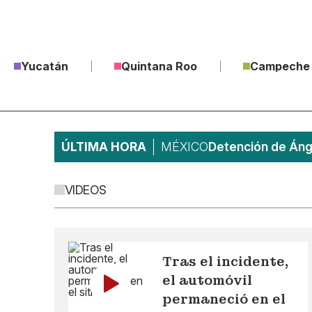
Yucatán
Quintana Roo
Campeche
ÚLTIMA HORA
MÉXICO
Detención de Ánge
VIDEOS
Tras el incidente,
el automóvil
permaneció en el