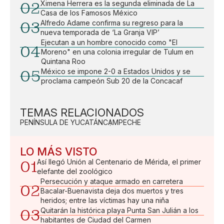
02
Ximena Herrera es la segunda eliminada de La
Casa de los Famosos México
03
Alfredo Adame confirma su regreso para la
nueva temporada de ‘La Granja VIP’
Ejecutan a un hombre conocido como "El
04
Moreno" en una colonia irregular de Tulum en
Quintana Roo
05
México se impone 2-0 a Estados Unidos y se
proclama campeón Sub 20 de la Concacaf
TEMAS RELACIONADOS
PENÍNSULA DE YUCATÁN
CAMPECHE
LO MÁS VISTO
01
Así llegó Unión al Centenario de Mérida, el primer
elefante del zoológico
Persecución y ataque armado en carretera
02
Bacalar-Buenavista deja dos muertos y tres
heridos; entre las víctimas hay una niña
03
Quitarán la histórica playa Punta San Julián a los
habitantes de Ciudad del Carmen