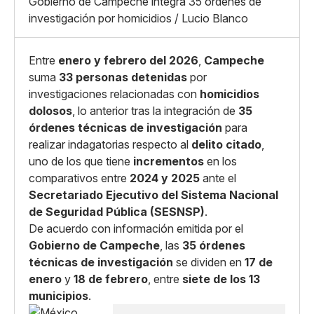
Grande
Gobierno de Campeche integra 35 órdenes de
Whatsapp
investigación por homicidios / Lucio Blanco
Copiar enlace
Entre
enero y febrero del 2026
,
Campeche
suma
33 personas detenidas
por
investigaciones relacionadas con
homicidios
dolosos
, lo anterior tras la integración de
35
órdenes técnicas de investigación
para
realizar indagatorias respecto al
delito citado
,
uno de los que tiene
incrementos
en los
comparativos entre
2024 y 2025
ante el
Secretariado Ejecutivo del Sistema Nacional
de Seguridad Pública (SESNSP)
.
De acuerdo con información emitida por el
Gobierno de Campeche
, las
35 órdenes
técnicas de investigación
se dividen en
17 de
enero
y
18 de febrero
, entre
siete de los 13
municipios
.