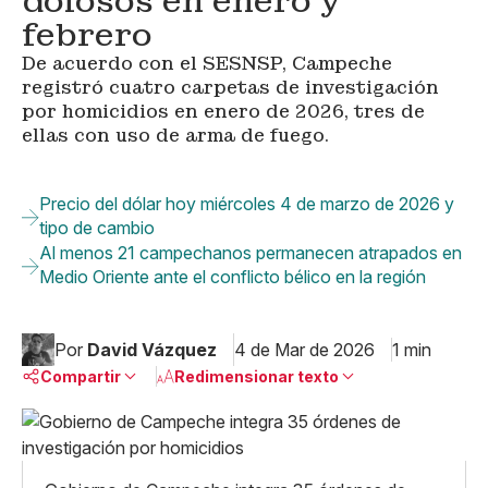
dolosos en enero y
febrero
De acuerdo con el SESNSP, Campeche
registró cuatro carpetas de investigación
por homicidios en enero de 2026, tres de
ellas con uso de arma de fuego.
Precio del dólar hoy miércoles 4 de marzo de 2026 y
tipo de cambio
Al menos 21 campechanos permanecen atrapados en
Medio Oriente ante el conflicto bélico en la región
Por
David Vázquez
4 de Mar de 2026
1 min
Compartir
Redimensionar texto
Pequeño
Linkedin
Mediano
Facebook
X