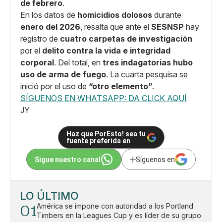
de febrero
.
En los datos de
homicidios dolosos
durante
enero del 2026
, resalta que ante el
SESNSP
hay
registro de
cuatro carpetas de investigación
por el
delito contra la vida e integridad
corporal
. Del total, en
tres indagatorias hubo
uso de arma de fuego
. La cuarta pesquisa se
inició por el uso de
“otro elemento”
.
SÍGUENOS EN WHATSAPP: DA CLICK AQUÍ
JY
Haz que PorEsto! sea tu
fuente preferida en
Sigue nuestro canal
Síguenos en
LO ÚLTIMO
01
América se impone con autoridad a los Portland
Timbers en la Leagues Cup y es líder de su grupo