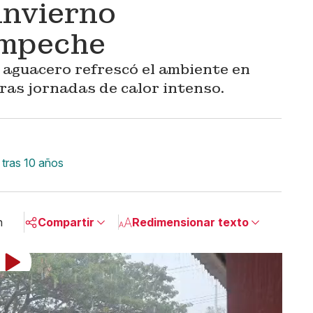
 invierno
ampeche
 aguacero refrescó el ambiente en
ras jornadas de calor intenso.
 tras 10 años
n
Compartir
Redimensionar texto
Pequeño
Linkedin
Mediano
Facebook
Grande
X