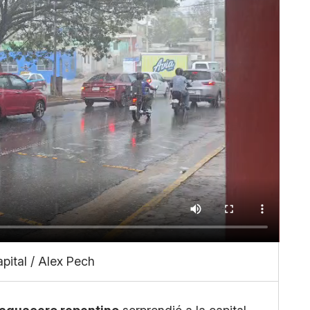
Whatsapp
Copiar enlace
apital / Alex Pech