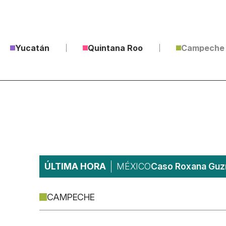
Yucatán
Quintana Roo
Campeche
ÚLTIMA HORA
MÉXICO
Caso Roxana Guzm
CAMPECHE