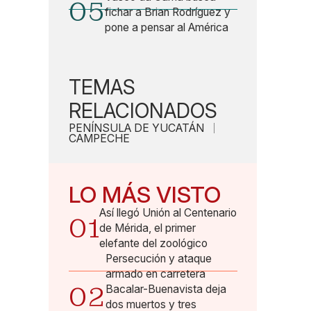
05
fichar a Brian Rodríguez y
pone a pensar al América
TEMAS
RELACIONADOS
PENÍNSULA DE YUCATÁN
CAMPECHE
LO MÁS VISTO
Así llegó Unión al Centenario
01
de Mérida, el primer
elefante del zoológico
Persecución y ataque
armado en carretera
02
Bacalar-Buenavista deja
dos muertos y tres