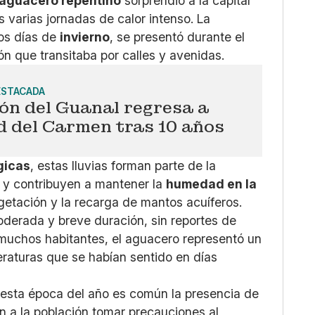
aguacero repentino
sorprendió a la capital
 varias jornadas de calor intenso. La
mos días de
invierno
, se presentó durante el
ión que transitaba por calles y avenidas.
ESTACADA
ón del Guanal regresa a
d del Carmen tras 10 años
gicas
, estas lluvias forman parte de la
 y contribuyen a mantener la
humedad en la
egetación y la recarga de mantos acuíferos.
oderada y breve duración, sin reportes de
muchos habitantes, el aguacero representó un
eraturas que se habían sentido en días
 esta época del año es común la presencia de
n a la población tomar precauciones al