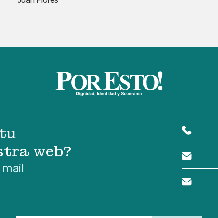
Juan Flores
tu
stra web?
 mail