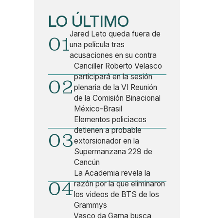
LO ÚLTIMO
Jared Leto queda fuera de
01
una película tras
acusaciones en su contra
Canciller Roberto Velasco
participará en la sesión
02
plenaria de la VI Reunión
de la Comisión Binacional
México-Brasil
Elementos policiacos
detienen a probable
03
extorsionador en la
Supermanzana 229 de
Cancún
La Academia revela la
04
razón por la que eliminaron
los videos de BTS de los
Grammys
Vasco da Gama busca