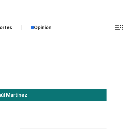
ortes
Opinión
úl Martínez