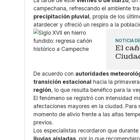
La tarde de este
viernes 6 de marzo
, un
campechana, refrescando el ambiente tras
precipitación pluvial
, propia de los últi
atardecer y ofreció un respiro a la poblac
NOTICIA D
El cañ
Ciuda
De acuerdo con
autoridades meteoroló
transición estacional
hacia la primavera
región
, lo que resulta benéfico para la v
El fenómeno se registró con intensidad m
afectaciones mayores en la ciudad. Para 
momento de alivio frente a las altas temp
previos.
Los especialistas recordaron que durante
lluvias aisladas
, por lo que recomendaro