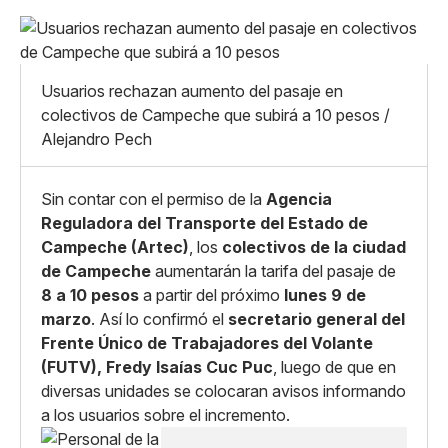
Pequeño
Linkedin
Mediano
Facebook
X
Grande
Usuarios rechazan aumento del pasaje en
Whatsapp
colectivos de Campeche que subirá a 10 pesos /
Copiar enlace
Alejandro Pech
Sin contar con el permiso de la
Agencia
Reguladora del Transporte del Estado de
Campeche (Artec)
, los
colectivos de la ciudad
de Campeche
aumentarán la tarifa del pasaje de
8 a 10 pesos
a partir del próximo
lunes 9 de
marzo
. Así lo confirmó el
secretario general del
Frente Único de Trabajadores del Volante
(FUTV), Fredy Isaías Cuc Puc
, luego de que en
diversas unidades se colocaran avisos informando
a los usuarios sobre el incremento.