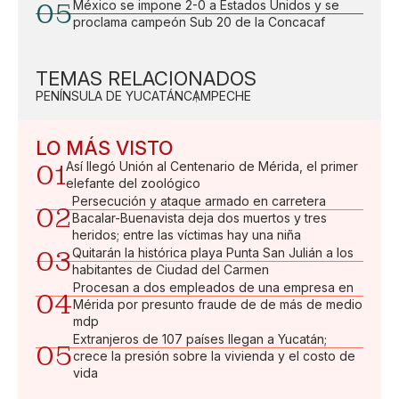
05
México se impone 2-0 a Estados Unidos y se
proclama campeón Sub 20 de la Concacaf
TEMAS RELACIONADOS
PENÍNSULA DE YUCATÁN
CAMPECHE
LO MÁS VISTO
01
Así llegó Unión al Centenario de Mérida, el primer
elefante del zoológico
Persecución y ataque armado en carretera
02
Bacalar-Buenavista deja dos muertos y tres
heridos; entre las víctimas hay una niña
03
Quitarán la histórica playa Punta San Julián a los
habitantes de Ciudad del Carmen
Procesan a dos empleados de una empresa en
04
Mérida por presunto fraude de de más de medio
mdp
Extranjeros de 107 países llegan a Yucatán;
05
crece la presión sobre la vivienda y el costo de
vida