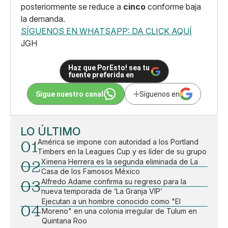
posteriormente se reduce a
cinco
conforme baja
la demanda.
SÍGUENOS EN WHATSAPP: DA CLICK AQUÍ
JGH
Haz que PorEsto! sea tu
fuente preferida en
Sigue nuestro canal
Síguenos en
LO ÚLTIMO
01
América se impone con autoridad a los Portland
Timbers en la Leagues Cup y es líder de su grupo
02
Ximena Herrera es la segunda eliminada de La
Casa de los Famosos México
03
Alfredo Adame confirma su regreso para la
nueva temporada de ‘La Granja VIP’
Ejecutan a un hombre conocido como "El
04
Moreno" en una colonia irregular de Tulum en
Quintana Roo