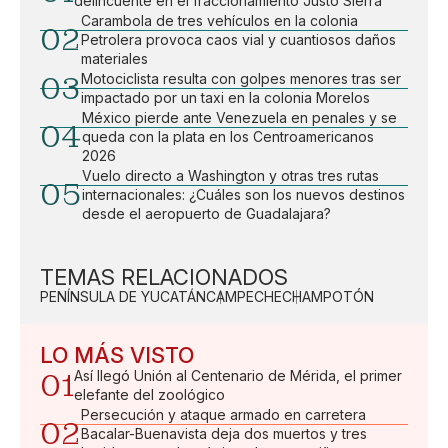
delincuente en el fraccionamiento Justo Sierra
Carambola de tres vehículos en la colonia
02
Petrolera provoca caos vial y cuantiosos daños
materiales
03
Motociclista resulta con golpes menores tras ser
impactado por un taxi en la colonia Morelos
México pierde ante Venezuela en penales y se
04
queda con la plata en los Centroamericanos
2026
Vuelo directo a Washington y otras tres rutas
05
internacionales: ¿Cuáles son los nuevos destinos
desde el aeropuerto de Guadalajara?
TEMAS RELACIONADOS
PENÍNSULA DE YUCATÁN
CAMPECHE
CHAMPOTÓN
LO MÁS VISTO
01
Así llegó Unión al Centenario de Mérida, el primer
elefante del zoológico
Persecución y ataque armado en carretera
02
Bacalar-Buenavista deja dos muertos y tres