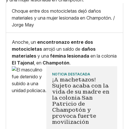
Mediano
Facebook
X
Grande
Choque entre dos motocicletas dejó daños
Whatsapp
materiales y una mujer lesionada en Champotón. /
Copiar enlace
Jorge May
Anoche, un
encontronazo entre dos
motocicletas
arrojó un saldo de
daños
materiales
y una
fémina lesionada
en la colonia
El Tajonal
, en
Champotón
.
NOTICIA DESTACADA
¡A machetazos!
Sujeto acaba con la
vida de su madre en
la colonia San
Patricio de
Champotón y
provoca fuerte
movilización