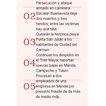
Persecución y ataque
armado en carretera
02
Bacalar-Buenavista deja
dos muertos y tres
heridos; entre las víctimas
hay una niña
Quitarán la histórica playa
03
Punta San Julián a los
habitantes de Ciudad del
Carmen
Continúan los despidos en
04
el Tren Maya: reportan
nuevas bajas en Mérida,
Campeche y Tulum
Procesan a dos
empleados de una
05
empresa en Mérida por
presunto fraude de de más
de medio mdp