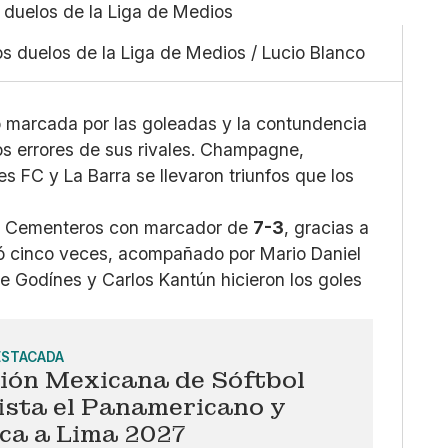
Linkedin
Pequeño
Facebook
Mediano
los duelos de la Liga de Medios / Lucio Blanco
X
Grande
Whatsapp
Copiar enlace
o marcada por las goleadas y la contundencia
os errores de sus rivales. Champagne,
 FC y La Barra se llevaron triunfos que los
 Cementeros con marcador de
7-3
, gracias a
otó cinco veces, acompañado por Mario Daniel
 Godínes y Carlos Kantún hicieron los goles
ESTACADA
ción Mexicana de Sóftbol
ista el Panamericano y
ica a Lima 2027