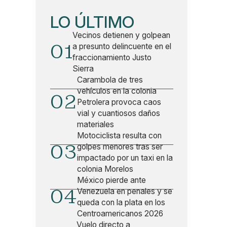
LO ÚLTIMO
Vecinos detienen y golpean
01
a presunto delincuente en el
fraccionamiento Justo
Sierra
Carambola de tres
vehículos en la colonia
02
Petrolera provoca caos
vial y cuantiosos daños
materiales
Motociclista resulta con
03
golpes menores tras ser
impactado por un taxi en la
colonia Morelos
México pierde ante
04
Venezuela en penales y se
queda con la plata en los
Centroamericanos 2026
Vuelo directo a