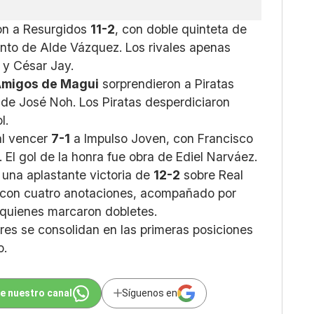
on a Resurgidos
11-2
, con doble quinteta de
nto de Alde Vázquez. Los rivales apenas
 y César Jay.
migos de Magui
sorprendieron a Piratas
te de José Noh. Los Piratas desperdiciaron
l.
al vencer
7-1
a Impulso Joven, con Francisco
 El gol de la honra fue obra de Ediel Narváez.
 una aplastante victoria de
12-2
sobre Real
a con cuatro anotaciones, acompañado por
 quienes marcaron dobletes.
res se consolidan en las primeras posiciones
o.
e nuestro canal
Síguenos en