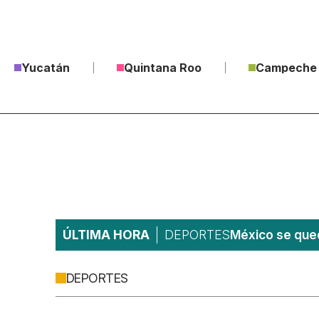
Yucatán
Quintana Roo
Campeche
ÚLTIMA HORA
DEPORTES
México se qued
DEPORTES