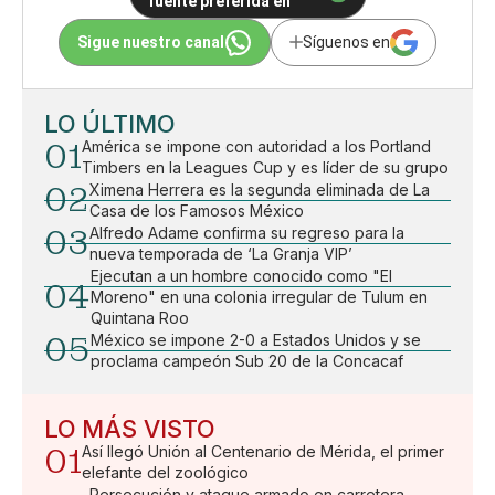
fuente preferida en
Sigue nuestro canal
Síguenos en
LO ÚLTIMO
01
América se impone con autoridad a los Portland
Timbers en la Leagues Cup y es líder de su grupo
02
Ximena Herrera es la segunda eliminada de La
Casa de los Famosos México
03
Alfredo Adame confirma su regreso para la
nueva temporada de ‘La Granja VIP’
Ejecutan a un hombre conocido como "El
04
Moreno" en una colonia irregular de Tulum en
Quintana Roo
05
México se impone 2-0 a Estados Unidos y se
proclama campeón Sub 20 de la Concacaf
LO MÁS VISTO
01
Así llegó Unión al Centenario de Mérida, el primer
elefante del zoológico
Persecución y ataque armado en carretera