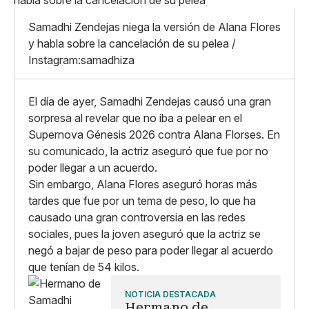
Mediano
Facebook
X
Grande
Samadhi Zendejas niega la versión de Alana Flores
Whatsapp
y habla sobre la cancelación de su pelea /
Copiar enlace
Instagram:samadhiza
El día de ayer, Samadhi Zendejas causó una gran
sorpresa al revelar que no iba a pelear en el
Supernova Génesis 2026 contra Alana Florses. En
su comunicado, la actriz aseguró que fue por no
poder llegar a un acuerdo.
Sin embargo, Alana Flores aseguró horas más
tardes que fue por un tema de peso, lo que ha
causado una gran controversia en las redes
sociales, pues la joven aseguró que la actriz se
negó a bajar de peso para poder llegar al acuerdo
que tenían de 54 kilos.
NOTICIA DESTACADA
Hermano de