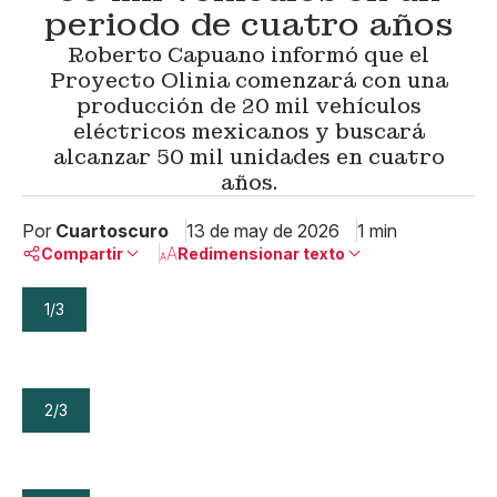
periodo de cuatro años
Roberto Capuano informó que el
Proyecto Olinia comenzará con una
producción de 20 mil vehículos
eléctricos mexicanos y buscará
alcanzar 50 mil unidades en cuatro
años.
Por
Cuartoscuro
13 de may de 2026
1 min
Compartir
Redimensionar texto
1/3
Pequeño
Linkedin
Mediano
Facebook
X
Grande
Whatsapp
Copiar enlace
2/3