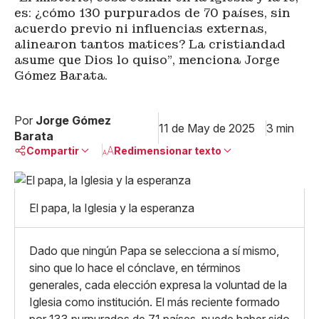
es: ¿cómo 130 purpurados de 70 países, sin
acuerdo previo ni influencias externas,
alinearon tantos matices? La cristiandad
asume que Dios lo quiso”, menciona Jorge
Gómez Barata.
Por
Jorge Gómez
11 de May de 2025
3 min
Barata
Compartir
Redimensionar texto
Pequeño
Linkedin
Mediano
El papa, la Iglesia y la esperanza
Facebook
X
Grande
Whatsapp
Copiar enlace
Dado que ningún Papa se selecciona a sí mismo,
sino que lo hace el cónclave, en términos
generales, cada elección expresa la voluntad de la
Iglesia como institución. El más reciente formado