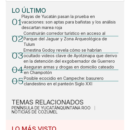
LO ÚLTIMO
Playas de Yucatán pasan la prueba en
01
vacaciones: son aptas para bañistas y los análisis
descartan marea roja
Construirán corredor turístico en acceso al
02
Parque del Jaguar y Zona Arqueológica de
Tulum
Ernestina Godoy revela cómo se habrían
03
ocultado videos clave de Ayotzinapa que derivo
en la detención del exgobernador de Guerrero
04
Aseguran armas y drogas en domicilio cateado
en Champotón
05
Posible ecocidio en Campeche: basurero
clandestino en el panteón Siglo XXI
TEMAS RELACIONADOS
PENÍNSULA DE YUCATÁN
QUINTANA ROO
NOTICIAS DE COZUMEL
LO MÁS VISTO