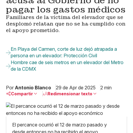
acusa al Gobierno de no
pagar los gastos médicos
Familiares de la víctima del elevador que se
desplomó relatan que no se ha cumplido con
el apoyo prometido.
En Playa del Carmen, corte de luz dejó atrapada a
persona en un elevador: Protección Civil
Hombre cae de seis metros en un elevador del Metro
de la CDMX
Por
Antonio Blanco
29 de Apr de 2025
2 min
Compartir
Redimensionar texto
Pequeño
Linkedin
Mediano
Facebook
X
Grande
El percance ocurrió el 12 de marzo pasado y
Whatsapp
desde entonces no ha recibido el apoyo