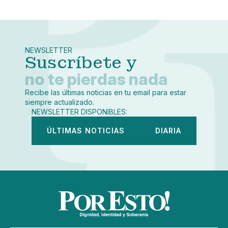
Pequeño
Linkedin
Mediano
Facebook
X
Grande
Whatsapp
NEWSLETTER
Copiar enlace
Suscríbete y
no te pierdas nada
Recibe las últimas noticias en tu email para estar
siempre actualizado.
NEWSLETTER DISPONIBLES:
ÚLTIMAS NOTICIAS
DIARIA