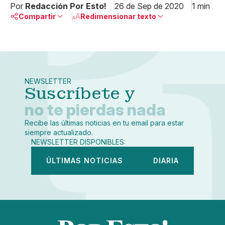
Por
Redacción Por Esto!
26 de Sep de 2020
1 min
Compartir
Redimensionar texto
Pequeño
Linkedin
Mediano
Facebook
X
Grande
Whatsapp
NEWSLETTER
Copiar enlace
Suscríbete y
no te pierdas nada
Recibe las últimas noticias en tu email para estar
siempre actualizado.
NEWSLETTER DISPONIBLES:
ÚLTIMAS NOTICIAS
DIARIA