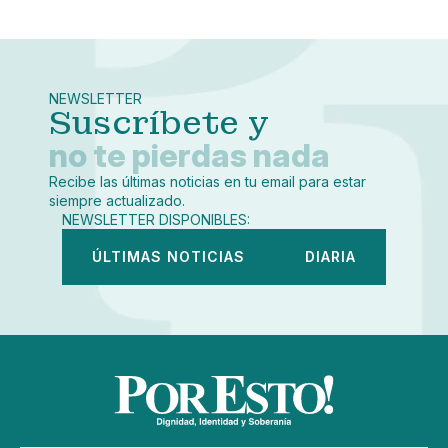
Pequeño
Linkedin
Mediano
Facebook
X
Grande
Whatsapp
NEWSLETTER
Copiar enlace
Suscríbete y
no te pierdas nada
Recibe las últimas noticias en tu email para estar
siempre actualizado.
NEWSLETTER DISPONIBLES:
ÚLTIMAS NOTICIAS
DIARIA