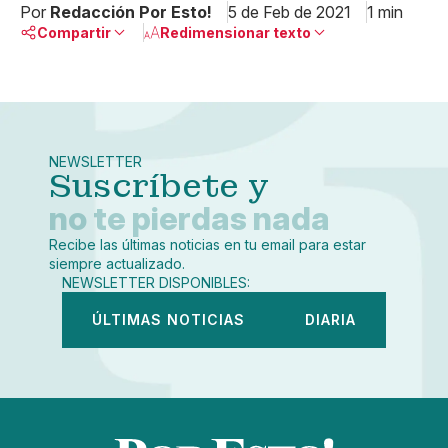
Por
Redacción Por Esto!
5 de Feb de 2021
1 min
Compartir
Redimensionar texto
Pequeño
Linkedin
Mediano
Facebook
X
Grande
Whatsapp
NEWSLETTER
Copiar enlace
Suscríbete y
no te pierdas nada
Recibe las últimas noticias en tu email para estar
siempre actualizado.
NEWSLETTER DISPONIBLES:
ÚLTIMAS NOTICIAS
DIARIA