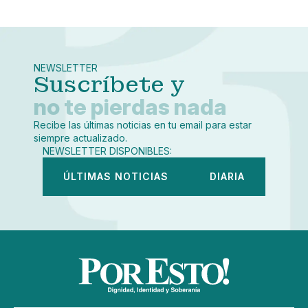
Pequeño
Linkedin
Mediano
Facebook
X
Grande
Whatsapp
NEWSLETTER
Copiar enlace
Suscríbete y
no te pierdas nada
Recibe las últimas noticias en tu email para estar
siempre actualizado.
NEWSLETTER DISPONIBLES:
ÚLTIMAS NOTICIAS
DIARIA