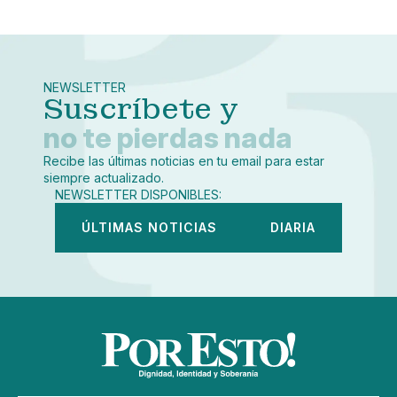
Pequeño
Linkedin
Mediano
Facebook
X
Grande
Whatsapp
NEWSLETTER
Copiar enlace
Suscríbete y
no te pierdas nada
Recibe las últimas noticias en tu email para estar
siempre actualizado.
NEWSLETTER DISPONIBLES:
ÚLTIMAS NOTICIAS
DIARIA