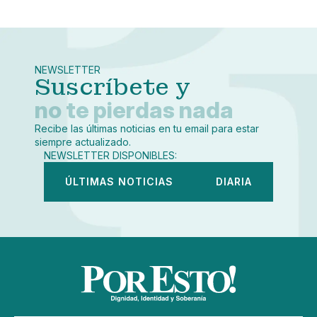
Pequeño
Linkedin
Mediano
Facebook
X
Grande
Whatsapp
NEWSLETTER
Copiar enlace
Suscríbete y
no te pierdas nada
Recibe las últimas noticias en tu email para estar
siempre actualizado.
NEWSLETTER DISPONIBLES:
ÚLTIMAS NOTICIAS
DIARIA