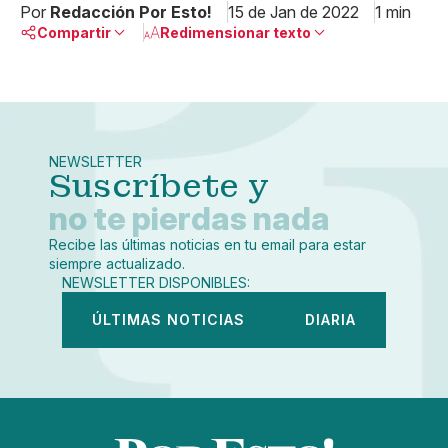
Por
Redacción Por Esto!
15 de Jan de 2022
1 min
Compartir
Redimensionar texto
Pequeño
Linkedin
Mediano
Facebook
X
Grande
Whatsapp
NEWSLETTER
Copiar enlace
Suscríbete y
no te pierdas nada
Recibe las últimas noticias en tu email para estar
siempre actualizado.
NEWSLETTER DISPONIBLES:
ÚLTIMAS NOTICIAS
DIARIA