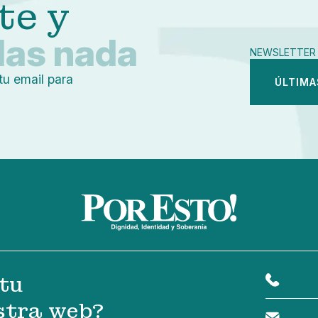
te y
das nada
NEWSLETTER 
tu email para
ÚLTIMA
tu
stra web?