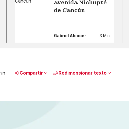
avenida Nichupté
de Cancún
Gabriel Alcocer
3 Min
min
Compartir
Redimensionar texto
Pequeño
Linkedin
Mediano
Facebook
Grande
X
Whatsapp
Copiar enlace