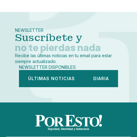
Pequeño
Linkedin
Mediano
Facebook
X
Grande
Whatsapp
NEWSLETTER
Copiar enlace
Suscríbete y
no te pierdas nada
Recibe las últimas noticias en tu email para estar
siempre actualizado.
NEWSLETTER DISPONIBLES:
ÚLTIMAS NOTICIAS
DIARIA