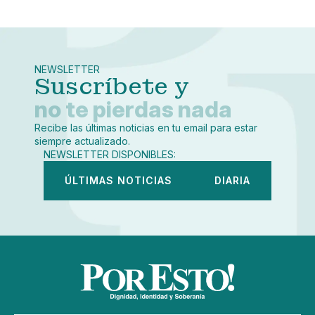
Pequeño
Linkedin
Mediano
Facebook
X
Grande
Whatsapp
NEWSLETTER
Copiar enlace
Suscríbete y
no te pierdas nada
Recibe las últimas noticias en tu email para estar
siempre actualizado.
NEWSLETTER DISPONIBLES:
ÚLTIMAS NOTICIAS
DIARIA