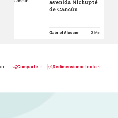
avenida Nichupté
de Cancún
Gabriel Alcocer
3 Min
min
Compartir
Redimensionar texto
Pequeño
Linkedin
Mediano
Facebook
Grande
X
Whatsapp
Copiar enlace