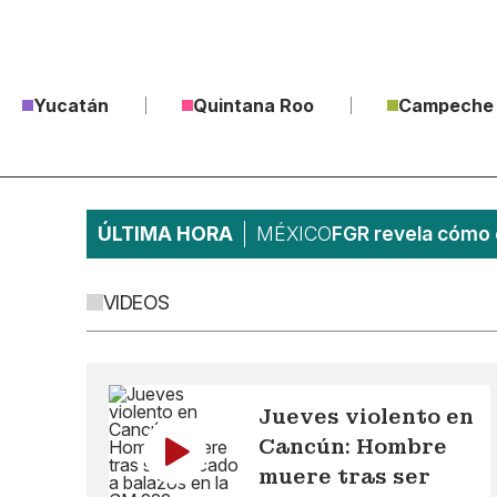
Yucatán
Quintana Roo
Campeche
ÚLTIMA HORA
MÉXICO
FGR revela cómo 
VIDEOS
Jueves violento en
Cancún: Hombre
muere tras ser