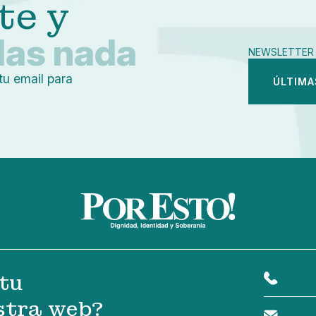
te y
das nada
NEWSLETTER 
tu email para
ÚLTIMA
tu
stra web?