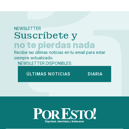
Pequeño
Linkedin
Mediano
Facebook
X
Grande
Whatsapp
NEWSLETTER
Copiar enlace
Suscríbete y
no te pierdas nada
Recibe las últimas noticias en tu email para estar
siempre actualizado.
NEWSLETTER DISPONIBLES:
ÚLTIMAS NOTICIAS
DIARIA