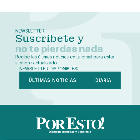
Pequeño
Linkedin
Mediano
Facebook
X
Grande
Whatsapp
NEWSLETTER
Copiar enlace
Suscríbete y
no te pierdas nada
Recibe las últimas noticias en tu email para estar
siempre actualizado.
NEWSLETTER DISPONIBLES:
ÚLTIMAS NOTICIAS
DIARIA