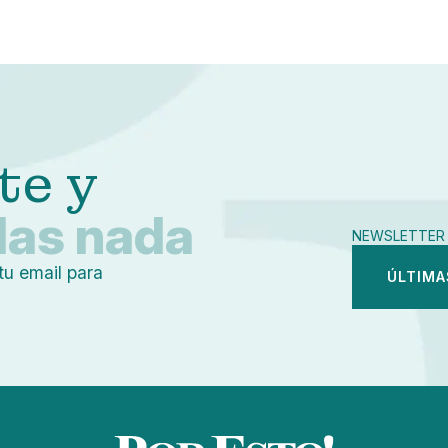
Pequeño
Linkedin
Mediano
Facebook
Grande
X
Whatsapp
Copiar enlace
te y
das nada
NEWSLETTER 
tu email para
ÚLTIMA