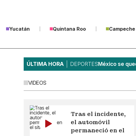
Yucatán
Quintana Roo
Campeche
ÚLTIMA HORA
DEPORTES
México se qued
VIDEOS
Tras el incidente,
el automóvil
permaneció en el