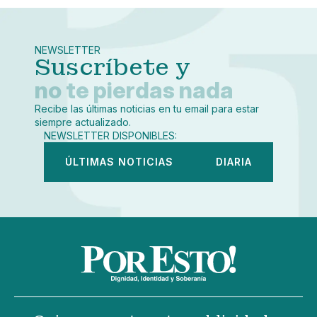
Linkedin
Mediano
Facebook
X
Grande
Whatsapp
NEWSLETTER
Copiar enlace
Suscríbete y
no te pierdas nada
Recibe las últimas noticias en tu email para estar
siempre actualizado.
NEWSLETTER DISPONIBLES:
ÚLTIMAS NOTICIAS
DIARIA