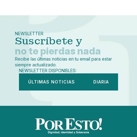
Pequeño
Linkedin
Mediano
Facebook
X
Grande
Whatsapp
NEWSLETTER
Copiar enlace
Suscríbete y
no te pierdas nada
Recibe las últimas noticias en tu email para estar
siempre actualizado.
NEWSLETTER DISPONIBLES:
ÚLTIMAS NOTICIAS
DIARIA