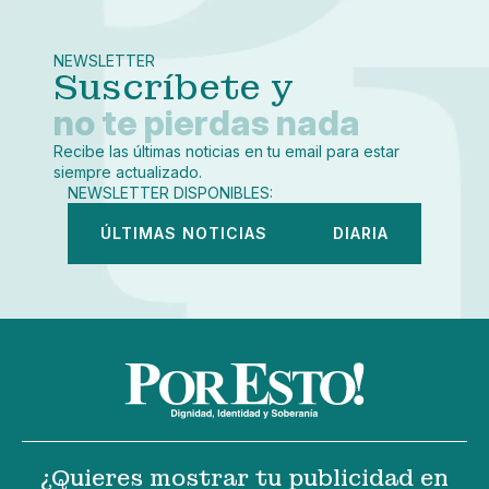
Mediano
Facebook
X
Grande
Whatsapp
NEWSLETTER
Copiar enlace
Suscríbete y
no te pierdas nada
Recibe las últimas noticias en tu email para estar
siempre actualizado.
NEWSLETTER DISPONIBLES:
ÚLTIMAS NOTICIAS
DIARIA
¿Quieres mostrar tu publicidad en