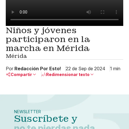
Niños y jóvenes
participaron en la
marcha en Mérida
Mérida
Por
Redacción Por Esto!
22 de Sep de 2024
1 min
Compartir
Redimensionar texto
Pequeño
Linkedin
Mediano
Facebook
X
Grande
Whatsapp
NEWSLETTER
Copiar enlace
Suscríbete y
no te pierdas nada