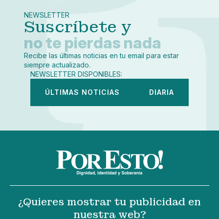
X
Grande
Whatsapp
NEWSLETTER
Copiar enlace
Suscríbete y
no te pierdas nada
Recibe las últimas noticias en tu email para estar
siempre actualizado.
NEWSLETTER DISPONIBLES:
ÚLTIMAS NOTICIAS
DIARIA
¿Quieres mostrar tu publicidad en
nuestra web?